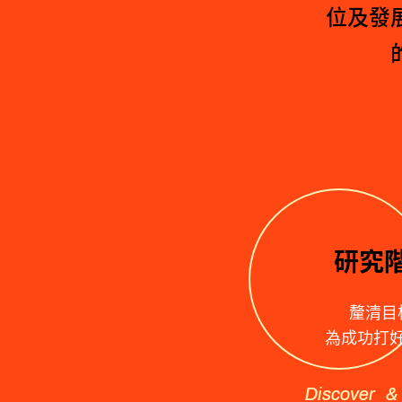
位及發
研究
釐清目
為成功打
Discover &