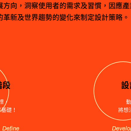
展方向，洞察使用者的需求及習慣，因應產
的革新及世界趨勢的變化來制定設計策略。
階段
設
標，
好基礎！
將想
 Define
Develo