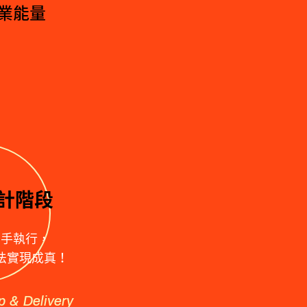
業能量
計階段
動手執行，
法實現成真！
p & Delivery