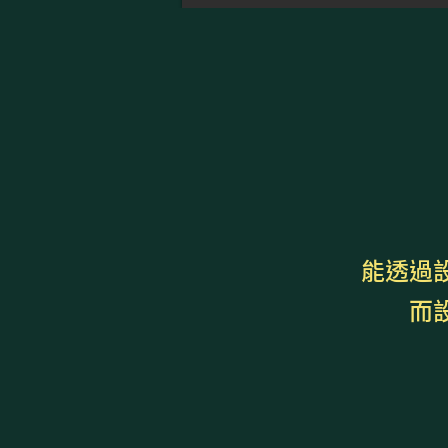
能透過
而